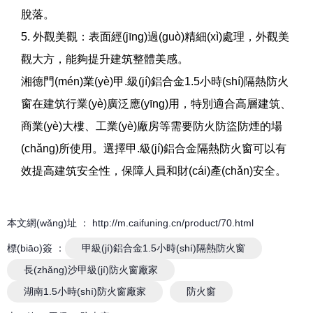
脫落。
5. 外觀美觀：表面經(jīng)過(guò)精細(xì)處理，外觀美
觀大方，能夠提升建筑整體美感。
湘德門(mén)業(yè)甲.級(jí)鋁合金1.5小時(shí)隔熱防火
窗在建筑行業(yè)廣泛應(yīng)用，特別適合高層建筑、
商業(yè)大樓、工業(yè)廠房等需要防火防盜防煙的場
(chǎng)所使用。選擇甲.級(jí)鋁合金隔熱防火窗可以有
效提高建筑安全性，保障人員和財(cái)產(chǎn)安全。
本文網(wǎng)址 ： http://m.caifuning.cn/product/70.html
標(biāo)簽 ：
甲級(jí)鋁合金1.5小時(shí)隔熱防火窗
長(zhǎng)沙甲級(jí)防火窗廠家
湖南1.5小時(shí)防火窗廠家
防火窗