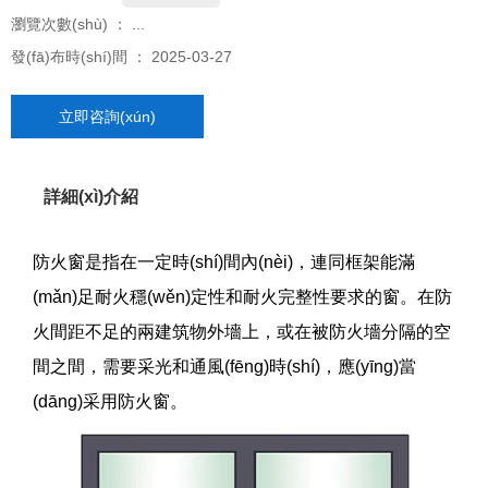
瀏覽次數(shù) ：
...
發(fā)布時(shí)間 ： 2025-03-27
立即咨詢(xún)
詳細(xì)介紹
防火窗是指在一定時(shí)間內(nèi)，連同框架能滿
(mǎn)足耐火穩(wěn)定性和耐火完整性要求的窗。在防
火間距不足的兩建筑物外墻上，或在被防火墻分隔的空
間之間，需要采光和通風(fēng)時(shí)，應(yīng)當
(dāng)采用防火窗。