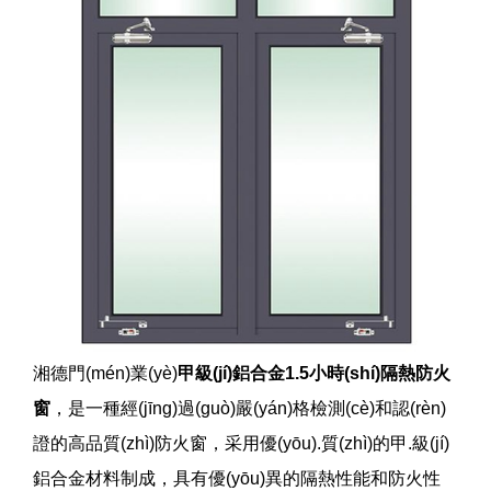
湘德門(mén)業(yè)
甲級(jí)鋁合金1.5小時(shí)隔熱防火
窗
，是一種經(jīng)過(guò)嚴(yán)格檢測(cè)和認(rèn)
證的高品質(zhì)防火窗，采用優(yōu).質(zhì)的甲.級(jí)
鋁合金材料制成，具有優(yōu)異的隔熱性能和防火性