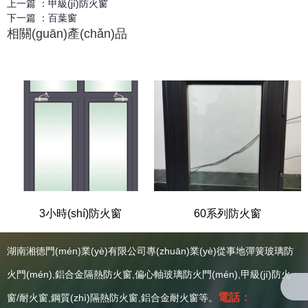
上一篇 ：
甲級(jí)防火窗
下一篇 ：
百葉窗
相關(guān)產(chǎn)品
3小時(shí)防火窗
60系列防火窗
湖南湘德門(mén)業(yè)有限公司專(zhuān)業(yè)從事地彈簧玻璃防
關(guān)于我們
火門(mén),鋁合金隔熱防火窗,偏心軸玻璃防火門(mén),甲級(jí)防火
公司簡(jiǎn)介
資質(zhì)證書(shū)
電話：
窗/耐火窗,鋼質(zhì)隔熱防火窗,鋁合金耐火窗等。