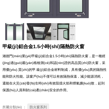
甲級(jí)鋁合金1.5小時(shí)隔熱防火窗
湘德門(mén)業(yè)甲級(jí)鋁合金1.5小時(shí)隔熱防火窗，是一種經
(jīng)過(guò)嚴(yán)格檢測(cè)和認(rèn)證的高品質(zhì)防火窗，采
用優(yōu).質(zhì)的甲.級(jí)鋁合金材料制成，具有優(yōu)異的隔熱性
能和防火性能。該窗戶(hù)不僅可以有效隔熱保溫，減少能源消耗，
還能在火災(zāi)發(fā)生時(shí)有效阻擋火焰和煙氣擴(kuò)散，起到
保護(hù)人員和財(cái)產(chǎn)安全的作用。
所屬分類(lèi) ：
防火窗系列